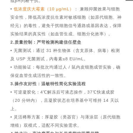
或pH判断干扰。
•
低浓度庆大霉素（10 μg/mL）
： 兼顾抑菌效果与细胞
安全性，降低高浓度抗生素对敏感细胞（如原代细胞、神
经元）的毒性，避免干扰细胞信号通路或基因表达，保障
实验结果的真实性（如血管生成、细胞分化效率）。
2.质量控制：严苛检测构建信任壁垒
• 无菌测试：通过 31 种生物体（含支原体、病毒）检测
及 USP 无菌测试，内毒素≤8 EU/mL。
• 功能验证：每批次均通过人 / 鼠内皮细胞成管实验，确
保促血管生成活性的一致性。
3.操作友好性：温敏特性简化实验流程
• 可逆凝胶化：4℃解冻后可液态操作，37℃快速成胶
（20 分钟内），且凝胶状态在培养基中可维持 14 天以
上。
• 灵活稀释方案：厚凝胶（类器官）与薄涂层（原代细胞
增殖）双模式，适配不同实验需求。