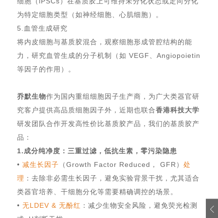
细胞（iPSCs）在基质胶上可维持未分化状态或定向分化
为特定细胞类型（如神经细胞、心肌细胞）。
5.血管生成研究
将内皮细胞与基质胶混合，观察细胞形成管腔结构的能
力，研究血管生成的分子机制（如 VEGF、Angiopoietin
等因子的作用）。
乔默生物
作为国内重组细胞因子生产商，为广大类器官研
究客户提供高品质细胞因子外，近期也联合
香港科技大学
研发团队合作开发高性价比基质胶产品，我们的基质胶产
品：
1.成分纯净度：三重过滤，低抗生素，零污染隐患
•
减生长因子
（Growth Factor Reduced， GFR）
处
理
：去除非必需生长因子，避免实验背景干扰，尤其适合
类器官培养、干细胞分化等需要精确调控的场景。
•
无LDEV & 无酚红
：减少生物安全风险，避免荧光检测