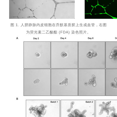
图 1. 人脐静脉内皮细胞在乔默基质胶上生成血管，右图
为荧光素二乙酸酯 (FDA) 染色照片。