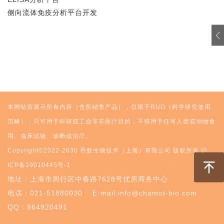
侧向流体免疫分析平台开发
本网站所展示所有内容（含所销售产品），仅限于RUO（科学研究使用
范畴）；只可用于科研或工业等非医疗目的，不得用于任何人类或动物食
用、临床试验、诊断或治疗。
Copyright©2022-2030 乔默生物技术（上海）有限公司 版权所有
沪
ICP备19010445号-1
地址：上海市闵行区中春路7628号优房商务中心
电话：021-51880030
E-mail:info@chamot-bio.com
QQ：864920491