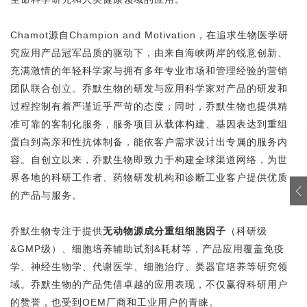
Chamot源自Champion and Motivation，在追求生物医学研
究应用产品冠军品质的驱动下，由来自海峡两岸的锐意创新、
充满激情的年轻科学家与拥有多年专业市场和管理经验的营销
团队联合创立。乔默生物的研发与应用科学家对产品的研发和
过程控制有着严谨近乎严苛的态度；同时，乔默生物也提供精
准可靠的客制化服务，服务项目从载体构建、基因表达到重组
蛋白到高亲和性抗体制备，能依客户需求设计出专属的服务内
容。自创立以来，乔默生物即致力于构建全球渠道网络，为世
界各地的科研工作者、药物研发机构和诊断工业客户提供优质
的产品与服务。
乔默生物专注于提供
无动物源成分重组细胞因子
（科研级
&GMP级）、细胞培养辅助试剂&耗材等，产品应用覆盖免疫
学、神经生物学、代谢医学、细胞治疗、类器官培养等研究领
域。乔默生物的产品凭借卓越的应用表现，不仅赢得科研用户
的赞誉，也受到OEM厂商和工业用户的青睐。